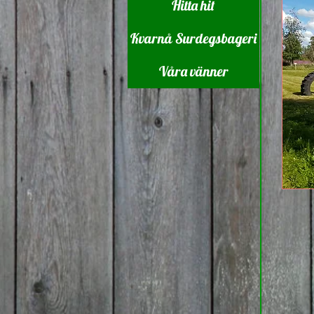
Hitta hit
Kvarnå Surdegsbageri
Våra vänner