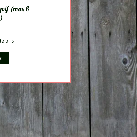
golf (max 6
)
e pris
u