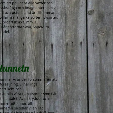
om att pollinera alla växter och
 livskraftiga och fina plantor som vi
and och potatisland är tillsammans
 odlar vi många kålsorter, löksorter,
 jordärtskokka, mm. I
i i år sorterna Sava, SapoMira,
andel.
stunneln
et kommer vi under försommaren att
 försäljning, vi har inga
bart köks och
 är alla våra tomatsorter som i år
 till antalet. Även kryddor och
mmer att finnas till
mmaren så odlar vi en rad
 som du kan titta på och få mer