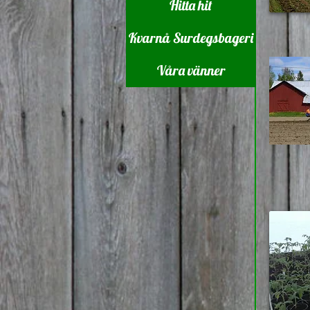
Hitta hit
Kvarnå Surdegsbageri
Våra vänner