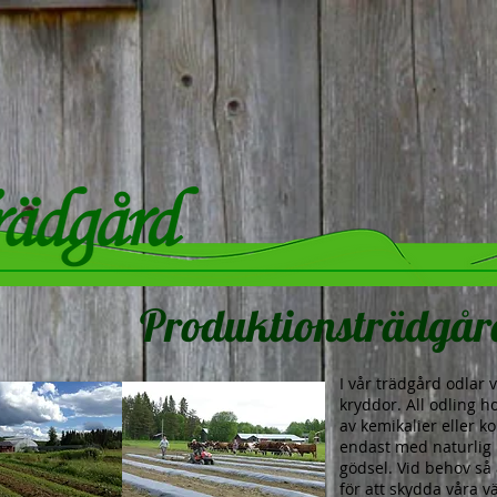
Produktionsträdgår
I vår trädgård odlar 
kryddor. All odling 
av kemikalier eller k
endast med naturlig 
gödsel. Vid behov så
för att skydda våra 