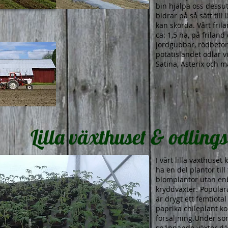
bin hjälpa oss dessut
bidrar på så sätt till
kan skörda. Vårt fril
ca: 1,5 ha, på friland
jordgubbar, rödbetor,
potatislandet odlar v
Satina, Asterix och m
Lilla växthuset & odling
I vårt lilla växthus
ha en del plantor till
blomplantor utan en
kryddväxter. Populära
är drygt ett femtiotal
paprika chileplant ko
försäljning.Under so
spännande växter där