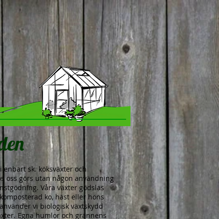
den
vi enbart sk. köksväxter och
hos oss görs utan någon användning
onstgödning. Våra växter gödslas
komposterad ko, häst eller höns
 använder vi biologisk växtskydd
växter. Egna humlor och grannens