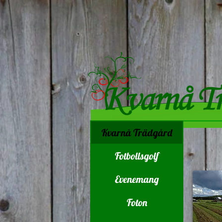
Kvarnå Trädgård
Fotbollsgolf
Evenemang
Foton