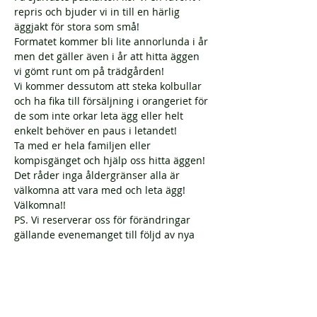
repris och bjuder vi in till en härlig 
äggjakt för stora som små!
Formatet kommer bli lite annorlunda i år 
men det gäller även i år att hitta äggen 
vi gömt runt om på trädgården!
Vi kommer dessutom att steka kolbullar 
och ha fika till försäljning i orangeriet för 
de som inte orkar leta ägg eller helt 
enkelt behöver en paus i letandet!
Ta med er hela familjen eller 
kompisgänget och hjälp oss hitta äggen! 
Det råder inga åldergränser alla är 
välkomna att vara med och leta ägg!
Välkomna!!
PS. Vi reserverar oss för förändringar 
gällande evenemanget till följd av nya 
eller oförändrade rekommendationer 
från Folkhälsomyndigheten som kan 
påverka våra möjligheter att genomföra 
evenemanget. DS.