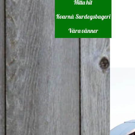
Hitta hit
Kvarnå Surdegsbageri
Våra vänner