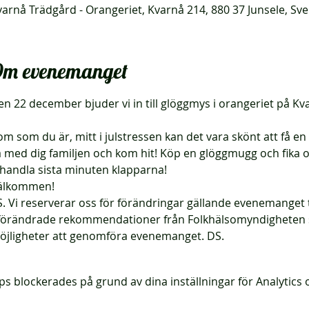
varnå Trädgård - Orangeriet, Kvarnå 214, 880 37 Junsele, Sve
m evenemanget
en 22 december bjuder vi in till glöggmys i orangeriet på Kv
m som du är, mitt i julstressen kan det vara skönt att få en
a med dig familjen och kom hit! Köp en glöggmugg och fika o
nhandla sista minuten klapparna!
älkommen!
. Vi reserverar oss för förändringar gällande evenemanget til
förändrade rekommendationer från Folkhälsomyndigheten 
öjligheter att genomföra evenemanget. DS.
s blockerades på grund av dina inställningar för Analytics o