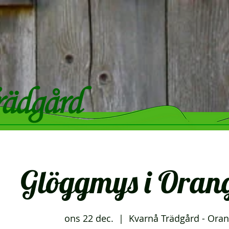
Glöggmys i Orang
ons 22 dec.
  |  
Kvarnå Trädgård - Oran