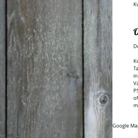
K
O
D
Ko
T
i
V
PS
o
m
Google Map