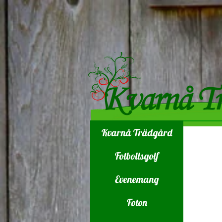
Kvarnå Trädgård
Fotbollsgolf
Evenemang
Foton