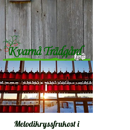
Melodikryssfrukost i