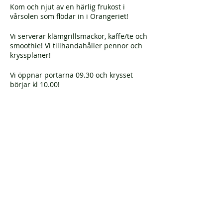
Kom och njut av en härlig frukost i
vårsolen som flödar in i Orangeriet!
Vi serverar klämgrillsmackor, kaffe/te och
smoothie! Vi tillhandahåller pennor och
kryssplaner!
Vi öppnar portarna 09.30 och krysset
börjar kl 10.00!
Välkomna!
PS. Vi reserverar oss för förändringar
gällande evenemanget till följd av nya
eller oförändrade rekommendationer
Dela detta evenemang
från Folkhälsomyndigheten som kan
påverka våra möjligheter att genomföra
evenemanget. DS.