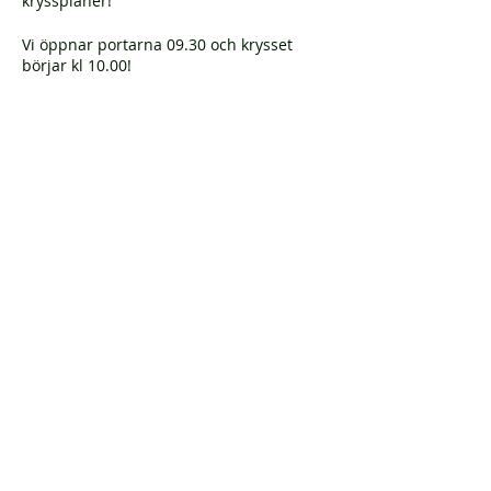
kryssplaner!
Vi öppnar portarna 09.30 och krysset
börjar kl 10.00!
Välkomna!
PS. Vi reserverar oss för förändringar
gällande evenemanget till följd av nya
eller oförändrade rekommendationer
Dela detta evenemang
från Folkhälsomyndigheten som kan
påverka våra möjligheter att genomföra
evenemanget. DS.
© 2021 by Rasmus Johansson, Kvarnå
Trädgård.
Dataskyddspolicy