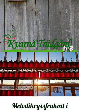
Melodikryssfrukost i