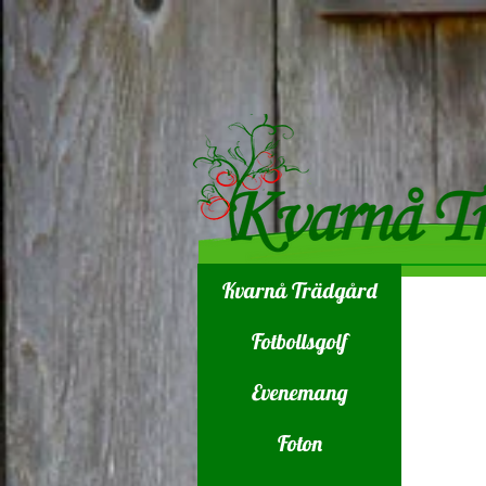
Kvarnå Trädgård
Fotbollsgolf
Evenemang
Foton