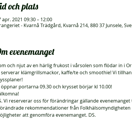
id och plats
 apr. 2021 09:30 – 12:00
rangeriet - Kvarnå Trädgård, Kvarnå 214, 880 37 Junsele, Sve
m evenemanget
m och njut av en härlig frukost i vårsolen som flödar in i Or
 serverar klämgrillsmackor, kaffe/te och smoothie! Vi tillh
ryssplaner!
 öppnar portarna 09.30 och krysset börjar kl 10.00!
älkomna!
. Vi reserverar oss för förändringar gällande evenemanget til
förändrade rekommendationer från Folkhälsomyndigheten 
öjligheter att genomföra evenemanget. DS.