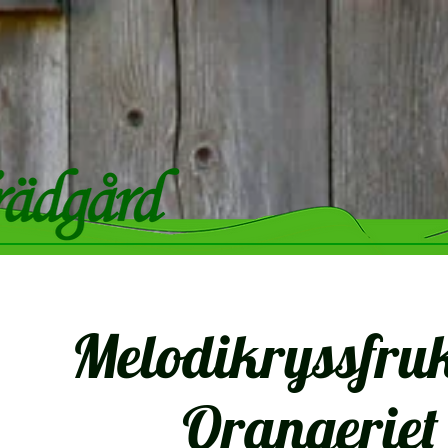
Melodikryssfruk
Orangeriet