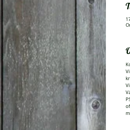
T
17
O
O
Ko
Vi
k
Vi
V
PS
o
m