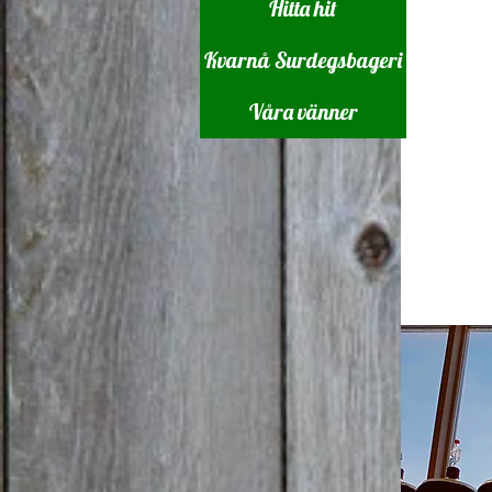
Hitta hit
Kvarnå Surdegsbageri
Våra vänner