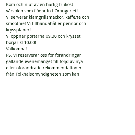
Kom och njut av en härlig frukost i 
vårsolen som flödar in i Orangeriet!
Vi serverar klämgrillsmackor, kaffe/te och 
smoothie! Vi tillhandahåller pennor och 
kryssplaner!
Vi öppnar portarna 09.30 och krysset 
börjar kl 10.00!
Välkomna!
PS. Vi reserverar oss för förändringar 
gällande evenemanget till följd av nya 
eller oförändrade rekommendationer 
från Folkhälsomyndigheten som kan 
påverka våra möjligheter att genomföra 
evenemanget. DS.
Dela detta evenemang