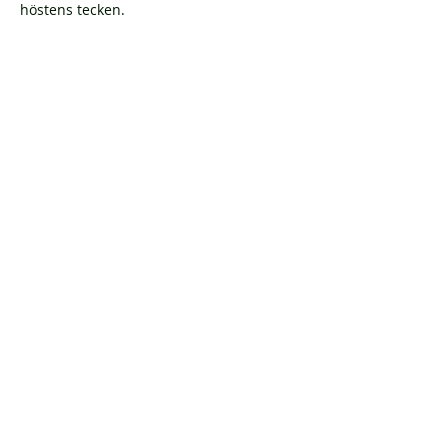
höstens tecken. 
Visa mer
OSA
Dela detta evenemang
© 2021 by Rasmus Johansson, Kvarnå
Trädgård.
Dataskyddspolicy