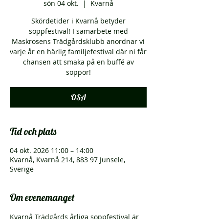
sön 04 okt.
  |  
Kvarnå
Skördetider i Kvarnå betyder
soppfestival! I samarbete med
Maskrosens Trädgårdsklubb anordnar vi
varje år en härlig familjefestival där ni får
chansen att smaka på en buffé av
soppor!
OSA
Tid och plats
04 okt. 2026 11:00 – 14:00
Kvarnå, Kvarnå 214, 883 97 Junsele,
Sverige
Om evenemanget
Kvarnå Trädgårds årliga soppfestival är 