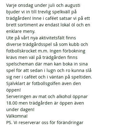
Varje onsdag under juli och augusti 
bjuder vi in till trevlig spelkväll på 
trädgården! Inne i caféet satsar vi på ett 
brett sortiment av endast lokal öl och en 
enklare meny.
Ute på vårt nya aktivitetsfält finns 
diverse trädgårdsspel så som kubb och 
fotbollskrocket m.m. Ingen förbokning 
krävs men väl på trädgården finns 
spelscheman där man kan boka in sina 
spel för att sedan i lugn och ro kunna slå 
sig ner i caféet och i väntan på speltiden.
Självklart är fotbollsgolfen även den 
öppen!
Serveringen av mat och alkohol öppnar 
18.00 men trädgården är öppen även 
under dagen!
Välkomna!
PS. Vi reserverar oss för förändringar 
gällande evenemanget till följd av nya 
eller oförändrade rekommendationer 