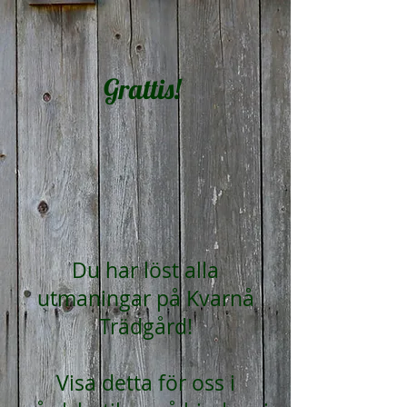
Grattis!
Du har löst alla
utmaningar på Kvarnå
Trädgård!
Visa detta för oss i